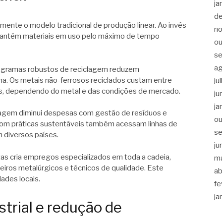
ja
d
ente o modelo tradicional de produção linear. Ao invés
n
lar mantém materiais em uso pelo máximo de tempo
ou
s
a
ogramas robustos de reciclagem reduzem
ma. Os metais não-ferrosos reciclados custam entre
ju
s, dependendo do metal e das condições de mercado.
ju
ja
clagem diminui despesas com gestão de resíduos e
ou
com práticas sustentáveis também acessam linhas de
s
m diversos países.
ju
tas cria empregos especializados em toda a cadeia,
m
iros metalúrgicos e técnicos de qualidade. Este
ab
ades locais.
fe
ja
strial e redução de