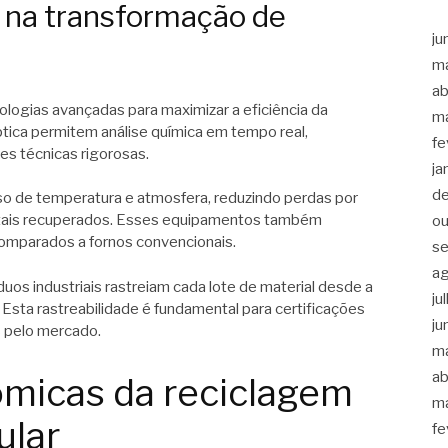
s na transformação de
ju
m
ab
nologias avançadas para maximizar a eficiência da
m
ica permitem análise química em tempo real,
fe
s técnicas rigorosas.
ja
d
so de temperatura e atmosfera, reduzindo perdas por
etais recuperados. Esses equipamentos também
ou
comparados a fornos convencionais.
s
a
os industriais rastreiam cada lote de material desde a
ju
. Esta rastreabilidade é fundamental para certificações
ju
s pelo mercado.
m
ab
micas da reciclagem
m
ular
fe