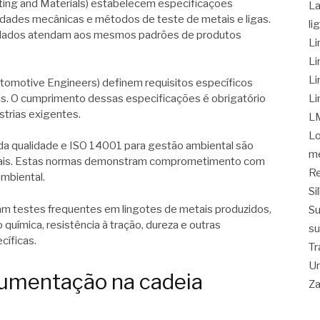
ting and Materials) estabelecem especificações
La
edades mecânicas e métodos de teste de metais e ligas.
li
iclados atendam aos mesmos padrões de produtos
Li
Li
Li
utomotive Engineers) definem requisitos específicos
is. O cumprimento dessas especificações é obrigatório
Li
trias exigentes.
L
Lo
da qualidade e ISO 14001 para gestão ambiental são
me
striais. Estas normas demonstram comprometimento com
Re
ambiental.
Si
izam testes frequentes em lingotes de metais produzidos,
Su
uímica, resistência à tração, dureza e outras
su
cíficas.
Tr
Un
cumentação na cadeia
Z