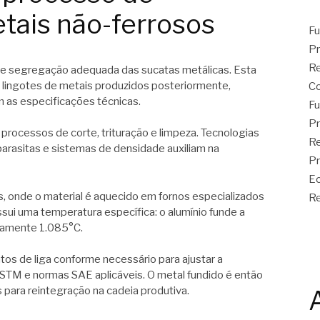
tais não-ferrosos
Fu
Pr
Re
 e segregação adequada das sucatas metálicas. Esta
os lingotes de metais produzidos posteriormente,
C
as especificações técnicas.
Fu
Pr
processos de corte, trituração e limpeza. Tecnologias
Re
rasitas e sistemas de densidade auxiliam na
Pr
Ec
s, onde o material é aquecido em fornos especializados
Re
ssui uma temperatura específica: o alumínio funde a
damente 1.085°C.
tos de liga conforme necessário para ajustar a
TM e normas SAE aplicáveis. O metal fundido é então
para reintegração na cadeia produtiva.