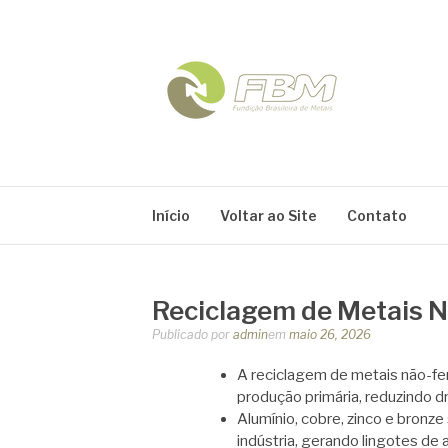
Pular
para
o
conteúdo
FBM
Blog
Início
Voltar ao Site
Contato
Reciclagem de Metais N
Publicado por
admin
em
maio 26, 2026
A reciclagem de metais não-fe
produção primária, reduzindo d
Alumínio, cobre, zinco e bronze
indústria, gerando lingotes de