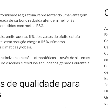
conformidade regulatória, representando uma vantagem
gada de carbono reduzida atendem melhor às
rometidos com metas ESG.
Aç
Br
plo, emite apenas 5% dos gases de efeito estufa
C
bre, essa redução chega a 65%, números
climáticas globais.
Ca
C
inimizam emissões atmosféricas através de sistemas
co
de escórias e resíduos secundários gerados durante a
Cu
de
E
 de qualidade para
fi
s
Fu
Ge
ge