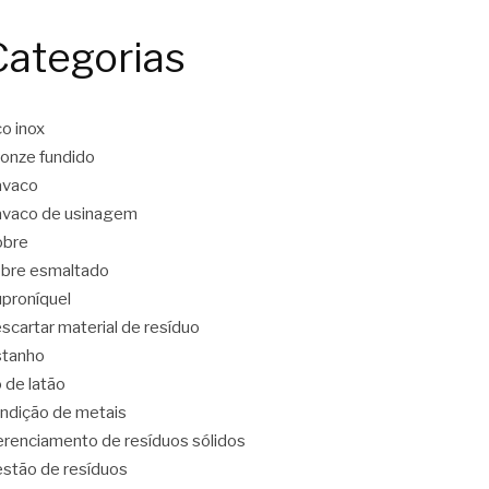
Categorias
o inox
onze fundido
avaco
vaco de usinagem
obre
bre esmaltado
proníquel
scartar material de resíduo
stanho
o de latão
ndição de metais
renciamento de resíduos sólidos
stão de resíduos