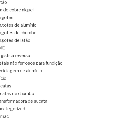
tão
ga de cobre níquel
ngotes
ngotes de alumínio
ngotes de chumbo
ngotes de latão
ME
gística reversa
tais não ferrosos para fundição
ciclagem de alumínio
lício
catas
catas de chumbo
ansformadora de sucata
categorized
amac