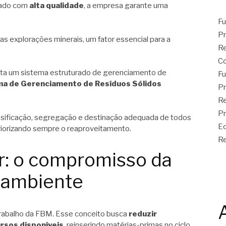
cado com
alta qualidade
, a empresa garante uma
Fu
Pr
 explorações minerais, um fator essencial para a
Re
C
ta um sistema estruturado de gerenciamento de
Fu
a de Gerenciamento de Resíduos Sólidos
Pr
Re
Pr
assificação, segregação e destinação adequada de todos
Ec
riorizando sempre o reaproveitamento.
Re
r: o compromisso da
 ambiente
trabalho da FBM. Esse conceito busca
reduzir
ursos disponíveis
, reinserindo matérias-primas no ciclo