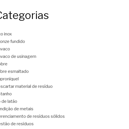
Categorias
o inox
onze fundido
avaco
vaco de usinagem
obre
bre esmaltado
proníquel
scartar material de resíduo
stanho
o de latão
ndição de metais
renciamento de resíduos sólidos
stão de resíduos