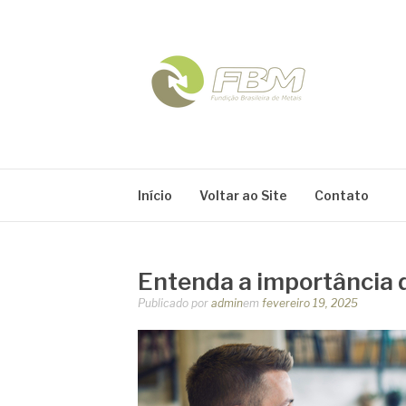
Pular
para
o
conteúdo
FBM
Blog
Início
Voltar ao Site
Contato
Entenda a importância 
Publicado por
admin
em
fevereiro 19, 2025