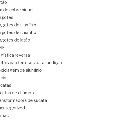
tão
ga de cobre níquel
ngotes
ngotes de alumínio
ngotes de chumbo
ngotes de latão
ME
gística reversa
tais não ferrosos para fundição
ciclagem de alumínio
lício
catas
catas de chumbo
ansformadora de sucata
categorized
amac