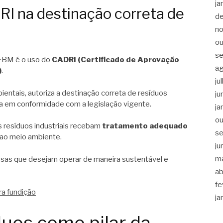
ja
RI na destinação correta de
d
n
ou
s
 FBM é o uso do
CADRI (Certificado de Aprovação
a
)
.
ju
ntais, autoriza a destinação correta de resíduos
ju
ja em conformidade com a legislação vigente.
ja
ou
 resíduos industriais recebam
tratamento adequado
s
 ao meio ambiente.
ju
m
esas que desejam operar de maneira sustentável e
ab
fe
ra fundição
ja