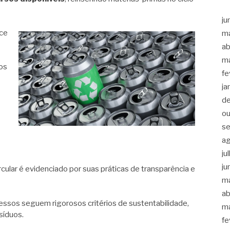
ju
ce
m
ab
m
os
fe
ja
d
ou
s
a
ju
ju
lar é evidenciado por suas práticas de transparência e
m
ab
sos seguem rigorosos critérios de sustentabilidade,
m
síduos.
fe