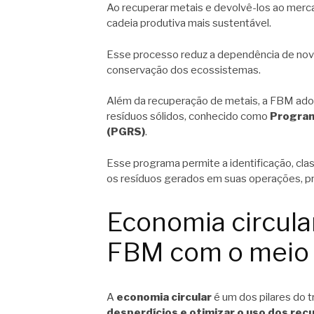
Ao recuperar metais e devolvê-los ao mer
cadeia produtiva mais sustentável.
Esse processo reduz a dependência de novas
conservação dos ecossistemas.
Além da recuperação de metais, a FBM ado
resíduos sólidos, conhecido como
Program
(PGRS)
.
Esse programa permite a identificação, cl
os resíduos gerados em suas operações, p
Economia circula
FBM com o meio
A
economia circular
é um dos pilares do 
desperdícios e otimizar o uso dos rec