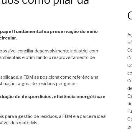
duos como pilar da
papel fundamental na preservação do meio
Aç
ircular
.
Br
C
sível conciliar desenvolvimento industrial com
 ambientais e otimizando o reaproveitamento de
Ca
C
co
bilidade, a FBM se posiciona como referência na
Cu
stinação segura de resíduos perigosos.
de
E
dução de desperdícios, eficiência energética e
fi
Fu
 para a gestão de resíduos, a FBM é a parceira ideal
Ge
sável dos materiais.
ge