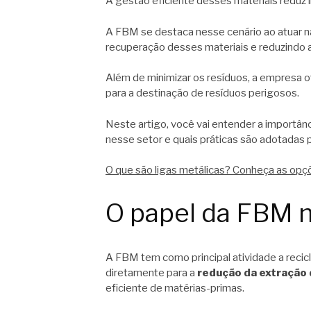
A gestão eficiente desses materiais reduz i
A FBM se destaca nesse cenário ao atuar n
recuperação desses materiais e reduzindo 
Além de minimizar os resíduos, a empresa 
para a destinação de resíduos perigosos.
Neste artigo, você vai entender a importân
nesse setor e quais práticas são adotadas p
O que são ligas metálicas? Conheça as op
O papel da FBM n
A FBM tem como principal atividade a recic
diretamente para a
redução da extração 
eficiente de matérias-primas.