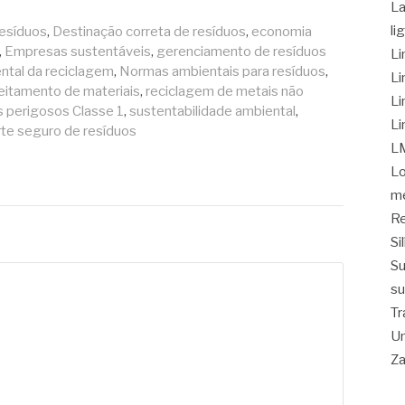
La
li
resíduos
,
Destinação correta de resíduos
,
economia
,
Empresas sustentáveis
,
gerenciamento de resíduos
Li
ntal da reciclagem
,
Normas ambientais para resíduos
,
Li
itamento de materiais
,
reciclagem de metais não
Li
 perigosos Classe 1
,
sustentabilidade ambiental
,
Li
te seguro de resíduos
L
Lo
me
Re
Si
Su
su
Tr
Un
Z