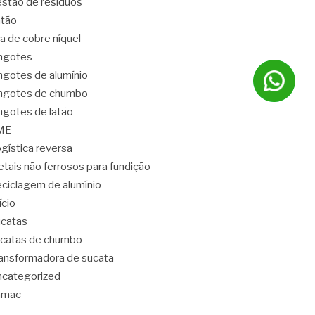
stão de resíduos
tão
ga de cobre níquel
ngotes
ngotes de alumínio
ngotes de chumbo
ngotes de latão
ME
gística reversa
tais não ferrosos para fundição
ciclagem de alumínio
lício
catas
catas de chumbo
ansformadora de sucata
categorized
amac