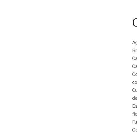
Aç
Br
C
Ca
C
co
Cu
de
E
fi
Fu
Ge