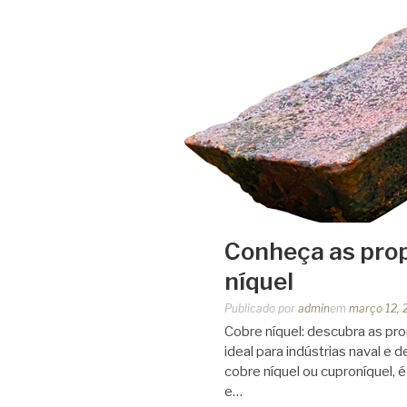
Conheça as prop
níquel
Publicado por
admin
em
março 12, 
Cobre níquel: descubra as pro
ideal para indústrias naval 
cobre níquel ou cuproníquel, 
e…