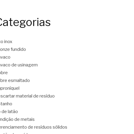
Categorias
o inox
onze fundido
avaco
vaco de usinagem
obre
bre esmaltado
proníquel
scartar material de resíduo
stanho
o de latão
ndição de metais
renciamento de resíduos sólidos