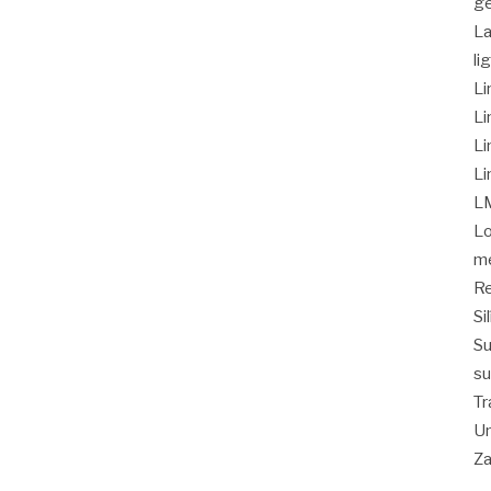
ge
La
li
Li
Li
Li
Li
L
Lo
me
Re
Si
Su
su
Tr
Un
Z