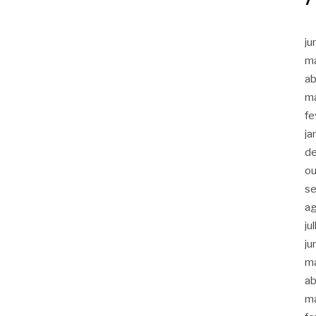
ju
m
ab
m
fe
ja
d
ou
s
a
ju
ju
m
ab
m