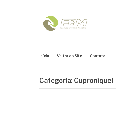
Pular
para
o
conteúdo
FBM
Blog
Início
Voltar ao Site
Contato
Categoria:
Cuproníquel