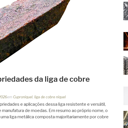
riedades da liga de cobre
2026
em
Cuproníquel
,
liga de cobre níquel
priedades e aplicações dessa liga resistente e versátil,
e de manufatura de moedas. Em resumo ao próprio nome, o
é uma liga metálica composta majoritariamente por cobre