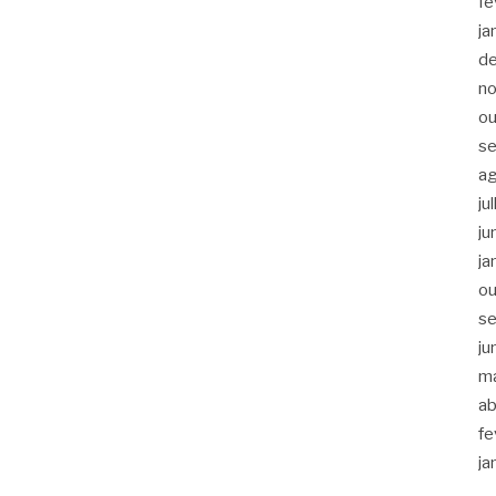
fe
ja
d
n
ou
s
a
ju
ju
ja
ou
s
ju
m
ab
fe
ja