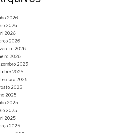
nho 2026
aio 2026
ril 2026
arço 2026
vereiro 2026
neiro 2026
ezembro 2025
tubro 2025
etembro 2025
gosto 2025
lho 2025
nho 2025
aio 2025
ril 2025
arço 2025