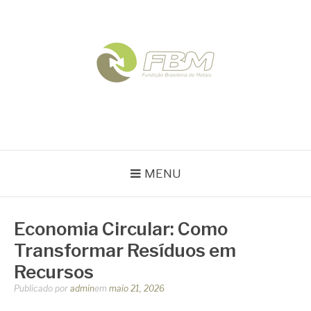
Pular
para
o
conteúdo
FBM
Blog
MENU
Economia Circular: Como
Transformar Resíduos em
Recursos
Publicado por
admin
em
maio 21, 2026