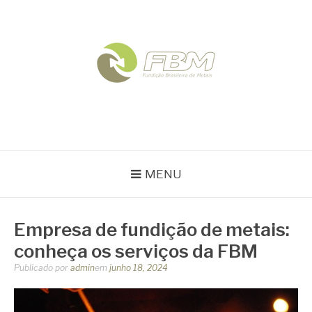
Pular
para
o
conteúdo
FBM
Blog
MENU
Empresa de fundição de metais:
conheça os serviços da FBM
Publicado por
admin
em
junho 18, 2024