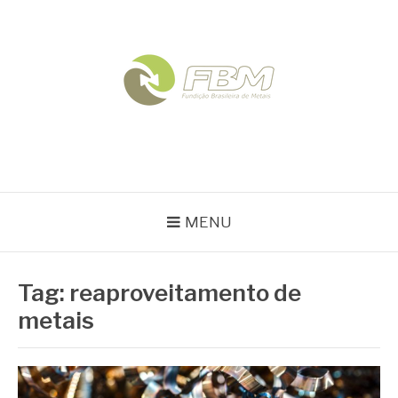
Pular
para
o
conteúdo
FBM
Blog
MENU
Tag:
reaproveitamento de
metais