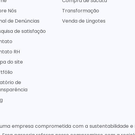
me
Compra de Sucata
bre Nós
Transformação
nal de Denúncias
Venda de Lingotes
quisa de satisfação
ntato
ntato RH
a do site
tfólio
atório de
ansparência
og
uma empresa comprometida com a sustentabilidade e in