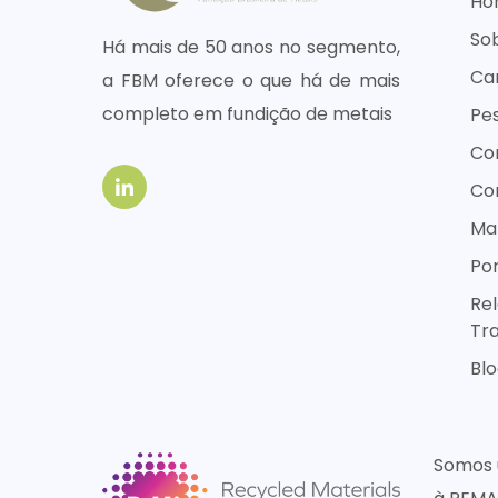
Ho
So
Há mais de 50 anos no segmento,
Ca
a FBM oferece o que há de mais
completo em fundição de metais
Pes
Co
Co
Map
Por
Rel
Tr
Bl
Somos 