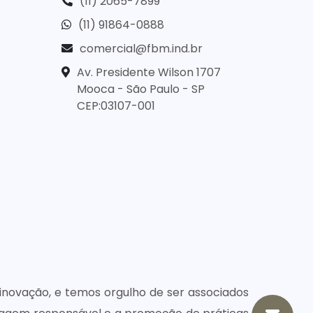
(11) 2065-7899
(11) 91864-0888
comercial@fbm.ind.br
Av. Presidente Wilson 1707
Mooca - São Paulo - SP
CEP:03107-001
ovação, e temos orgulho de ser associados