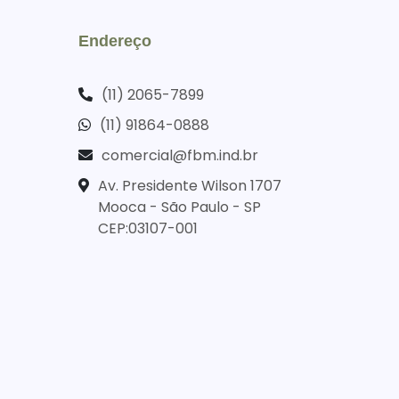
Endereço
(11) 2065-7899
(11) 91864-0888
comercial@fbm.ind.br
Av. Presidente Wilson 1707
Mooca - São Paulo - SP
CEP:03107-001