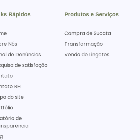
nks Rápidos
Produtos e Serviços
me
Compra de Sucata
bre Nós
Transformação
nal de Denúncias
Venda de Lingotes
quisa de satisfação
ntato
ntato RH
a do site
tfólio
atório de
ansparência
og