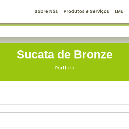
ind/public_html/portfolio.php
on line
118
Sobre Nós
Produtos e Serviços
LME
Sucata de Bronze
Portfolio
Sucata de Bronze