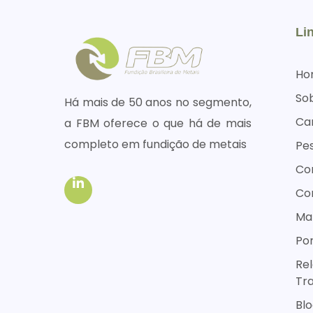
Li
Ho
So
Há mais de 50 anos no segmento,
Ca
a FBM oferece o que há de mais
completo em fundição de metais
Pes
Co
Co
Map
Por
Rel
Tr
Bl