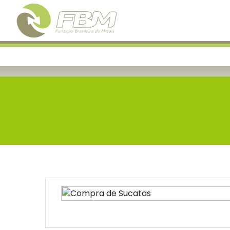
Warning
: Undefined variable $activePage in
/home/fbm