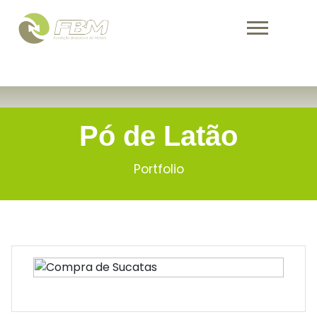
Warning
: Undefined variable $activePage in
/home/fbmind/public_html/portfolio.php
on line
251
Pó de Latão
Portfolio
Pó de Latão