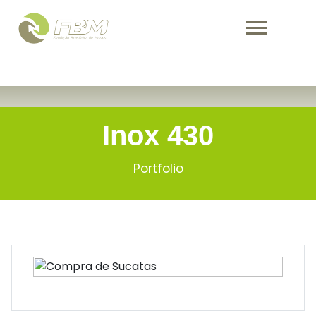
Warning
: Undefined variable $activePage in
/home/fbmind/public_html/portfolio.php
on line
223
Inox 430
Portfolio
Inox 430