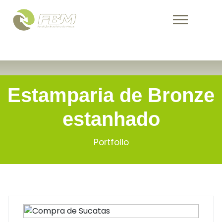
Warning
: Undefined variable $activePage in
/home/fbmind/public_html/portfolio.php
on line
70
Estamparia de Bronze
estanhado
Portfolio