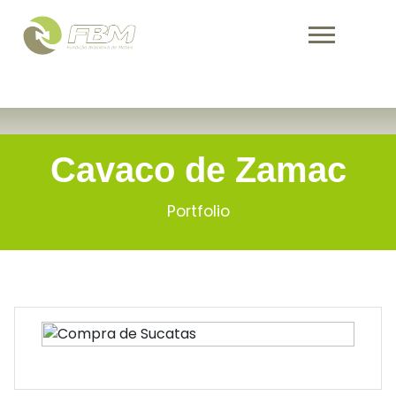
Warning
: Undefined variable $activePage in
/home/fbmind/public_html/portfolio.php
on line
171
Cavaco de Zamac
Portfolio
Cavaco de Zamac