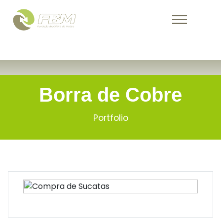
Warning
: Undefined variable $activePage in
/home/fbmind/public_html/portfolio.php
on line
139
Borra de Cobre
Portfolio
Borra de Cobre